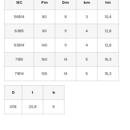
IEC
Pm
Dm
bm
tm
56B14
80
9
3
10,4
63B5
90
11
4
12,8
63B14
140
11
4
12,8
71B5
160
14
5
16,3
71B14
105
14
5
16,3
D
t
b
Ø
18
20,8
6