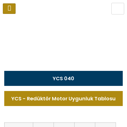
40 GÖVDE Alüminyum Sonsuz
Vidalı Redüktör
Anasayfa
Sonsuz Vidalı Redüktörler
40 Gövde
YCS 040
YCS - Redüktör Motor Uygunluk Tablosu