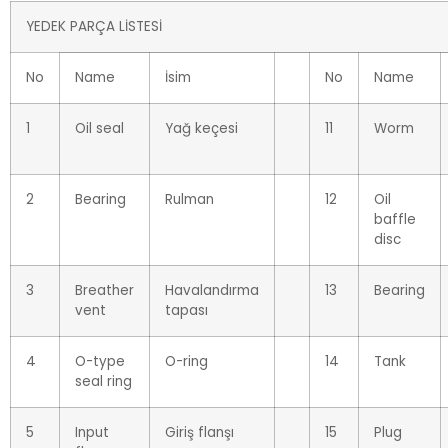
YEDEK PARÇA LİSTESİ
No
Name
İsim
No
Name
1
Oil seal
Yağ keçesi
11
Worm
2
Bearing
Rulman
12
Oil
baffle
disc
3
Breather
Havalandırma
13
Bearing
vent
tapası
4
O-type
O-ring
14
Tank
seal ring
5
Input
Giriş flanşı
15
Plug