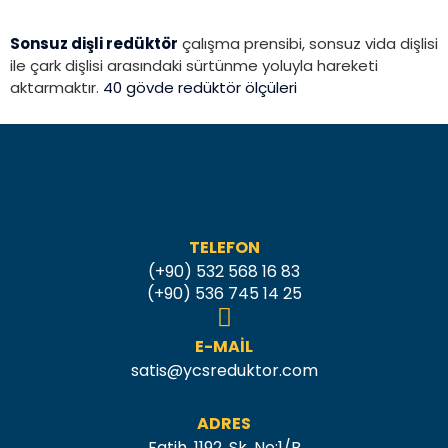
Sonsuz dişli redüktör
çalışma prensibi, sonsuz vida dişlisi
ile çark dişlisi arasındaki sürtünme yoluyla hareketi
aktarmaktır.
40 gövde redüktör ölçüleri
TELEFON
(+90) 532 568 16 83
(+90) 536 745 14 25
E-MAIL
satis@ycsreduktor.com
ADRES
Fatih, 1192. Sk. No:1/B