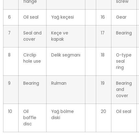
flange
screw
6
Oil seal
Yağ keçesi
16
Gear
7
Seal and
Keçe ve
17
Bearing
cover
kapak
8
Circlip
Delik segmanı
18
O-type
hole use
seal
ring
9
Bearing
Rulman
19
Bearing
and
cover
10
Oil
Yağ bölme
20
Oil seal
baffle
diski
disc