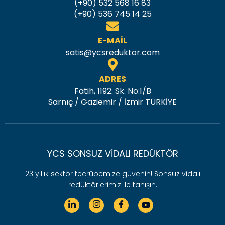
(+90) 532 568 16 83
(+90) 536 745 14 25
E-MAIL
satis@ycsreduktor.com
ADRES
Fatih, 1192. Sk. No:1/B
Sarnıç / Gaziemir / İzmir TÜRKİYE
YCS SONSUZ VIDALI REDÜKTÖR
23 yıllık sektör tecrübemize güvenin! Sonsuz vidalı
redüktörlerimiz ile tanışın.