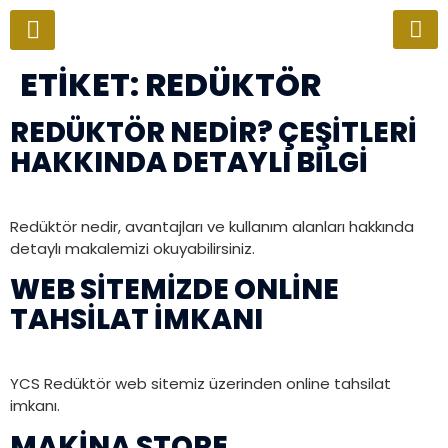
ETIKET:
REDÜKTÖR
REDÜKTÖR NEDIR? ÇEŞITLERI
HAKKINDA DETAYLI BILGI
Redüktör nedir, avantajları ve kullanım alanları hakkında
detaylı makalemizi okuyabilirsiniz.
WEB SITEMIZDE ONLINE
TAHSILAT İMKANI
YCS Redüktör web sitemiz üzerinden online tahsilat
imkanı.
MAKINA STORE